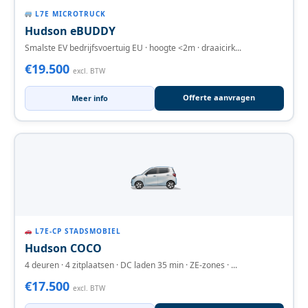
L7E MICROTRUCK
Hudson eBUDDY
Smalste EV bedrijfsvoertuig EU · hoogte <2m · draaicirk...
€19.500
excl. BTW
Offerte aanvragen
Meer info
L7E-CP STADSMOBIEL
Hudson COCO
4 deuren · 4 zitplaatsen · DC laden 35 min · ZE-zones · ...
€17.500
excl. BTW