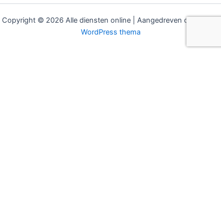
Copyright © 2026 Alle diensten online | Aangedreven door
Astra
WordPress thema
MODELLEN
SECTOREN
Hudson eBUDDY
Bouw & Installatie
Hudson COCO
Gemeenten & Overheid
Hudson eBOLD
Recreatie & Hotels
Hudson eCarrier
Koeltransport
Hudson eFAST
Pakketbezorging
Alle modellen
Paardenvervoer
Stadslogistiek
INFORMATIE
CONTACT