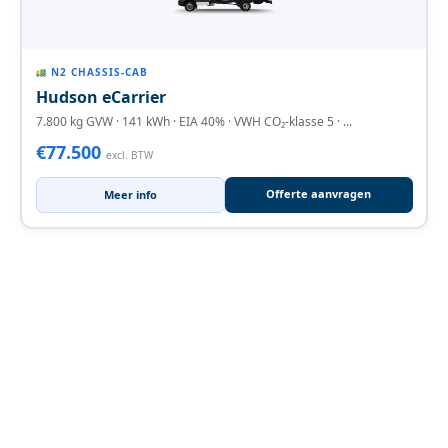
N2 CHASSIS-CAB
Hudson eCarrier
7.800 kg GVW · 141 kWh · EIA 40% · VWH CO₂-klasse 5 · ...
€77.500
excl. BTW
Offerte aanvragen
Meer info