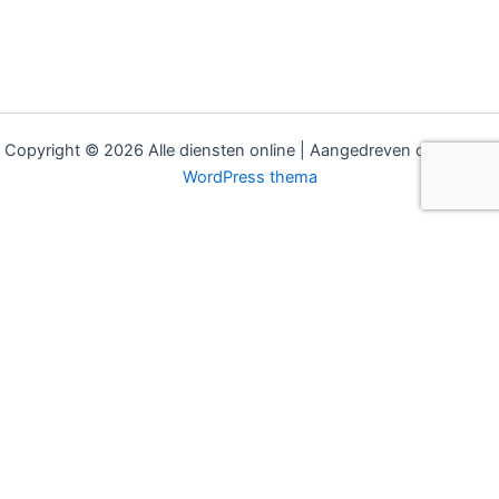
Copyright © 2026 Alle diensten online | Aangedreven door
Astra
WordPress thema
MODELLEN
SECTOREN
Hudson eBUDDY
Bouw & Installatie
Hudson COCO
Gemeenten & Overheid
Hudson eBOLD
Recreatie & Hotels
Hudson eCarrier
Koeltransport
Hudson eFAST
Pakketbezorging