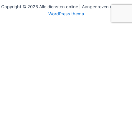
Copyright © 2026 Alle diensten online | Aangedreven door
Astra
WordPress thema
MODELLEN
SECTOREN
Hudson eBUDDY
Bouw & Installatie
Hudson COCO
Gemeenten & Overheid
Hudson eBOLD
Recreatie & Hotels
Hudson eCarrier
Koeltransport
Hudson eFAST
Pakketbezorging
Alle modellen
Paardenvervoer
Stadslogistiek
INFORMATIE
CONTACT
Subsidies & EIA 2026
Offerte aanvragen