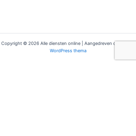
Copyright © 2026 Alle diensten online | Aangedreven door
Astra
WordPress thema
MODELLEN
SECTOREN
Hudson eBUDDY
Bouw & Installatie
Hudson COCO
Gemeenten & Overheid
Hudson eBOLD
Recreatie & Hotels
Hudson eCarrier
Koeltransport
Hudson eFAST
Pakketbezorging