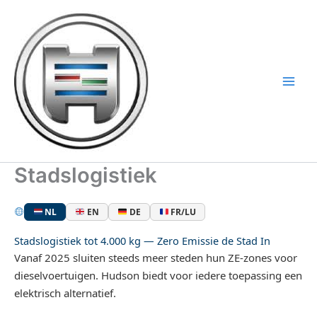
Ga
naar
de
inhoud
Stadslogistiek
NL
EN
DE
FR/LU
Stadslogistiek tot 4.000 kg — Zero Emissie de Stad In
Vanaf 2025 sluiten steeds meer steden hun ZE-zones voor
dieselvoertuigen. Hudson biedt voor iedere toepassing een
elektrisch alternatief.