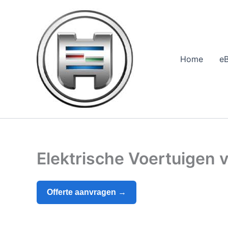
Ga
naar
de
inhoud
Home
e
Elektrische Voertuigen
Offerte aanvragen →