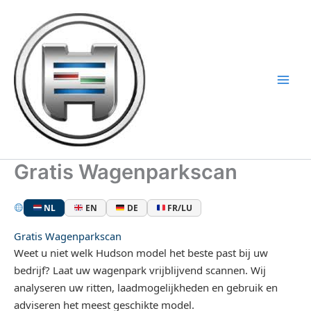
Ga
naar
de
inhoud
Gratis Wagenparkscan
NL
EN
DE
FR/LU
Gratis Wagenparkscan
Weet u niet welk Hudson model het beste past bij uw
bedrijf? Laat uw wagenpark vrijblijvend scannen. Wij
analyseren uw ritten, laadmogelijkheden en gebruik en
adviseren het meest geschikte model.