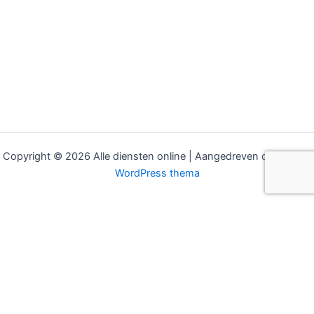
Copyright © 2026 Alle diensten online | Aangedreven door
Astra
WordPress thema
MODELLEN
SECTOREN
Hudson eBUDDY
Bouw & Installatie
Hudson COCO
Gemeenten & Overheid