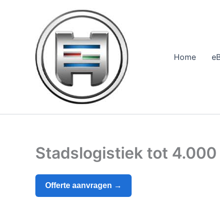
Ga
naar
de
inhoud
Home
e
Stadslogistiek tot 4.000
Offerte aanvragen →